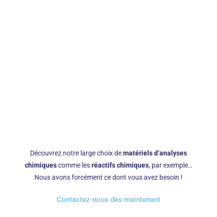
CPIL, votre
expert en
matériels
d'analyses
chimiques à
Saint-Flour
Découvrez notre large choix de
matériels d’analyses
chimiques
comme les
réactifs chimiques
, par exemple…
Nous avons forcément ce dont vous avez besoin !
Contactez-nous dès maintenant