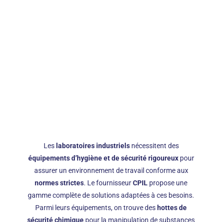
CPIL, votre
expert hygiène
et sécurité à
Clermont-
Ferrand.
Les
laboratoires industriels
nécessitent des
équipements d’hygiène et de sécurité rigoureux
pour
assurer un environnement de travail conforme aux
normes strictes
. Le fournisseur
CPIL
propose une
gamme complète de solutions adaptées à ces besoins.
Parmi leurs équipements, on trouve des
hottes de
sécurité chimique
pour la manipulation de substances